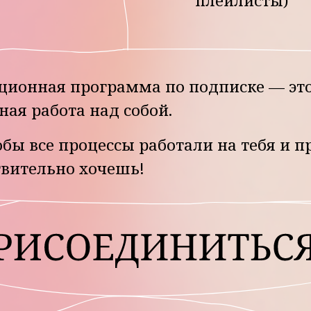
 — это:
Эфиры с Леной и сп
Глубокое погружение в вопро
Инструменты для работы со 
 жизни