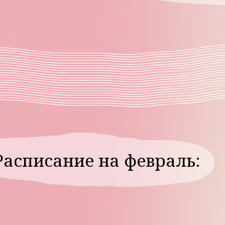
Медитация встре
т
эфир с Каринэ Ав
практика «Перес
лей»
ценностей»
Результат:
Любовь к себе. Т
ы.
так сложно. Мы 