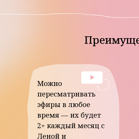
Преимуществ
Преимуществ
Можно
пересматривать
эфиры в любое
время — их будет
2+ каждый месяц с
Леной и
приглашенными
спикерами