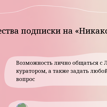
а подписки на «Никакой маг
а подписки на «Никакой маг
Возможность лично общаться с Леной в ча
куратором, а также задать любой интере
вопрос
Чат с единомышленниками со все