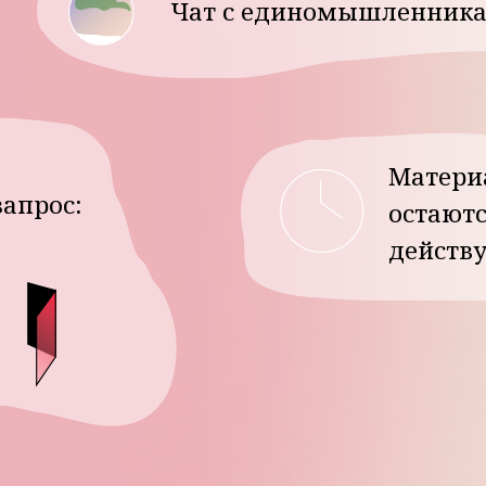
Материалы выхо
с:
остаются с вами 
действует ваша 
дробнее о формате: