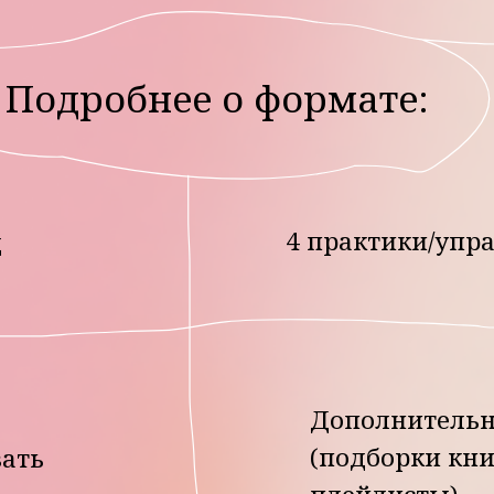
4 практики/упражнения в
Дополнительные мате
(подборки книг, фильмо
плейлисты)
ая программа по подписке — это ежеднев
абота над собой.
все процессы работали на тебя и происходил
ельно хочешь!