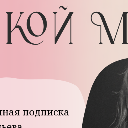
я подписка
ва