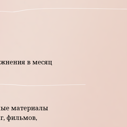
 месяц
риалы
в,
ная,
о то,