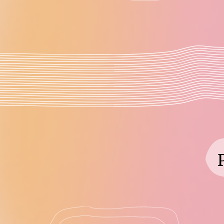
1 неделя
Mедитация избавления о
тревожности + практика
«Поиск своих больших це
Результат:
Мы начинаем с начала –
очищение и поиски правд