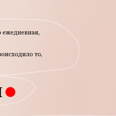
икерами — это:
с
своей