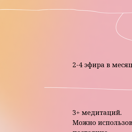
2-4 эфира в месяц
3+ медитаций.
Можно использовать
постоянно
Трансформационн
самая приятная р
Для того, чтобы 
что ты действит