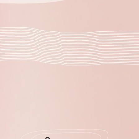
2 неделя
чи с собой +
анесян +
мотр своих
ак просто и
поймем что